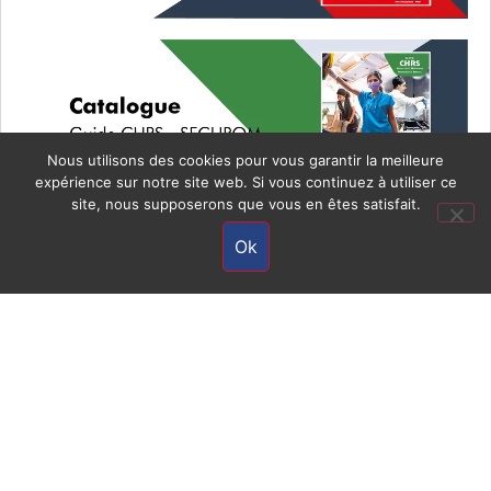
Nous utilisons des cookies pour vous garantir la meilleure
expérience sur notre site web. Si vous continuez à utiliser ce
site, nous supposerons que vous en êtes satisfait.
Ok
Nos Guides Techniques
Nos promotions en cours
Les Catalogues Fournisseurs
Les Promotions Fournisseurs