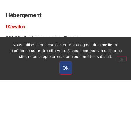
Hébergement
O2switch
222-224 Boulevard gustave Flaubert
Nous utilisons des cookies pour vous garantir la meilleure
63000 – Clermont-Ferrand
expérience sur notre site web. Si vous continuez à utiliser ce
France
site, nous supposerons que vous en êtes satisfait.
Contact hébergeur :
Ok
support@o2switch.fr
Copyright © 2026 Master PRO - F.I. Services +
Mentions Légales